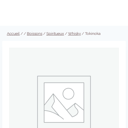
Aller
au
Réserver
contenu
Accueil
/
/
Boissons
/
Spiritueux
/
Whisky
/
Tokinoka