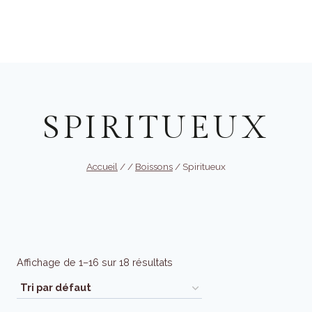
Aller
au
Réserver
contenu
SPIRITUEUX
Accueil
/
/
Boissons
/
Spiritueux
Affichage de 1–16 sur 18 résultats