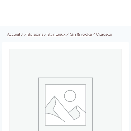
Aller
au
Réserver
contenu
Accueil
/
/
Boissons
/
Spiritueux
/
Gin & vodka
/
Citadelle