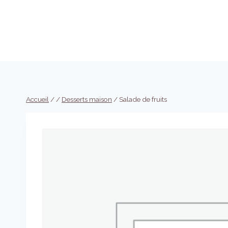
Aller
au
contenu
Accueil
/
/
Desserts maison
/
Salade de fruits