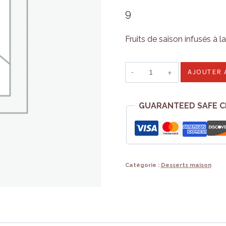
9
Fruits de saison infusés à l
quantité
AJOUTER 
de
Salade
GUARANTEED SAFE 
de
fruits
Catégorie :
Desserts maison