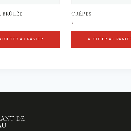
 BRÛLÉE
CRÊPES
7
AJOUTER AU PANIER
AJOUTER AU PANIE
RANT DE
AU