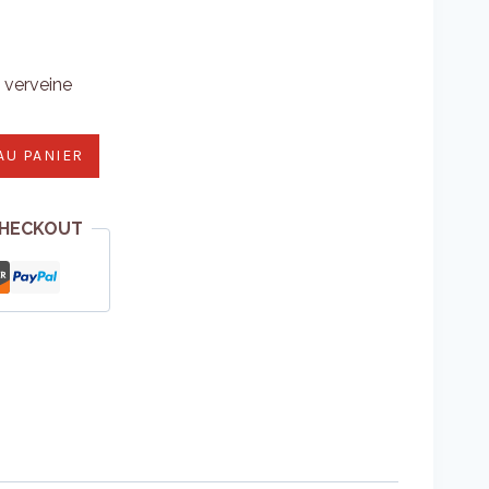
a verveine
AU PANIER
CHECKOUT