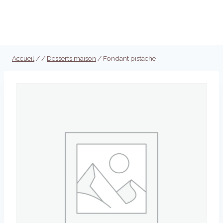
Aller
au
Réserver
contenu
Accueil
/
/
Desserts maison
/
Fondant pistache