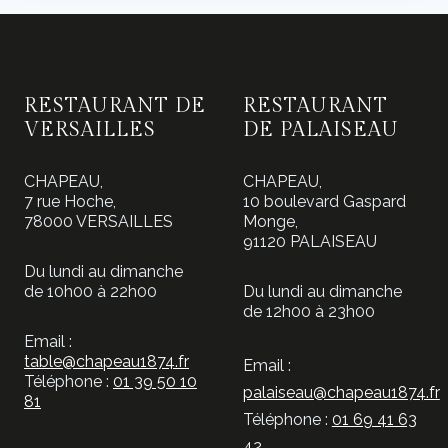
plusieurs
variations.
Les
options
RESTAURANT DE
RESTAURANT
peuvent
VERSAILLES
DE PALAISEAU
être
choisies
CHAPEAU,
CHAPEAU,
sur
7 rue Hoche,
10 boulevard Gaspard
78000 VERSAILLES
Monge,
la
91120 PALAISEAU
page
Du lundi au dimanche
du
de 10h00 à 22h00
Du lundi au dimanche
produit
de 12h00 à 23h00
Email :
table@chapeau1874.fr
Email :
Téléphone :
01 39 50 10
palaiseau@chapeau1874.fr
81
Téléphone :
01 69 41 63
42