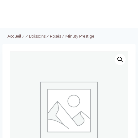
Aller
au
Réserver
contenu
Accueil
/
/
Boissons
/
Rosés
/
Minuty Prestige