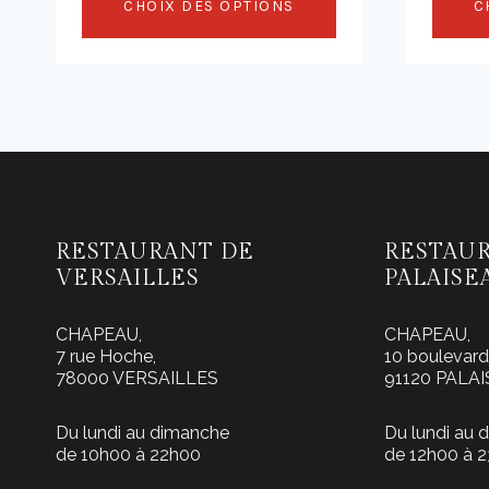
CHOIX DES OPTIONS
C
7
à
Ce
Ce
32
produit
produit
a
a
plusieurs
plusieu
variations.
variati
Les
Les
options
option
RESTAURANT DE
RESTAU
peuvent
peuven
VERSAILLES
PALAISE
être
être
choisies
choisie
CHAPEAU,
CHAPEAU,
sur
sur
7 rue Hoche,
10 boulevar
la
la
78000 VERSAILLES
91120 PALA
page
page
Du lundi au dimanche
Du lundi au 
du
du
de 10h00 à 22h00
de 12h00 à 
produit
produit