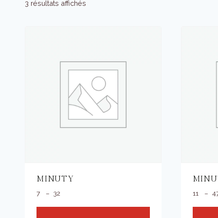
3 résultats affichés
MINUTY
MINU
Plage
7
–
32
11
–
4
de
prix :