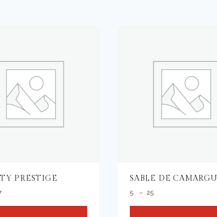
TY PRESTIGE
SABLE DE CAMARGU
Plage
Plage
7
5
–
25
de
de
prix :
prix :