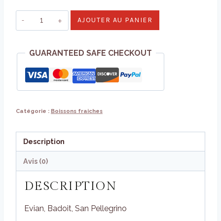
quantité
AJOUTER AU PANIER
de
Eaux
GUARANTEED SAFE CHECKOUT
minérales
–
1L
Catégorie :
Boissons fraiches
Description
Avis (0)
DESCRIPTION
Evian, Badoit, San Pellegrino