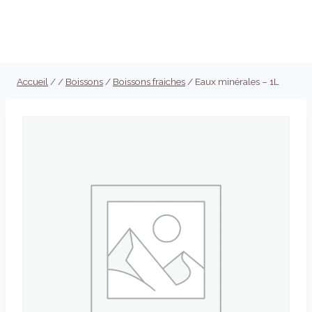
Aller
au
Réserver
contenu
Accueil
/
/
Boissons
/
Boissons fraiches
/
Eaux minérales – 1L