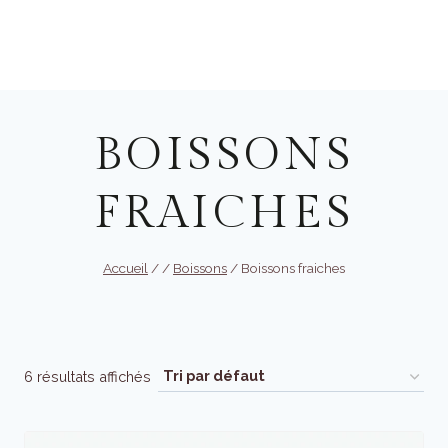
Aller
au
Réserver
contenu
BOISSONS
FRAICHES
Accueil
/
/
Boissons
/
Boissons fraiches
6 résultats affichés