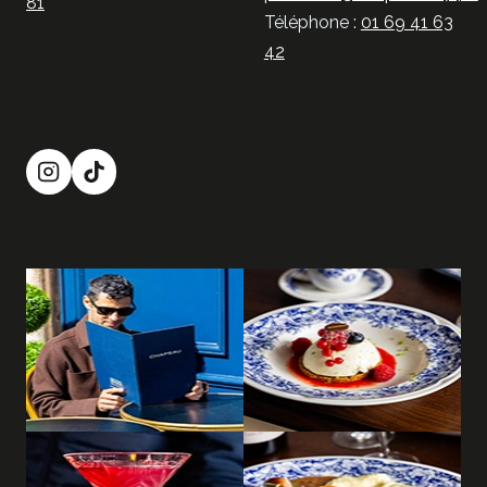
81
Téléphone :
01 69 41 63
42