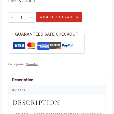
frites & salade
quantité
AJOUTER AU PANIER
de
Tartare
GUARANTEED SAFE CHECKOUT
Méditerranéen
Catégorie :
Viandes
Description
Avis (0)
DESCRIPTION