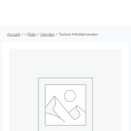
Aller
au
Réserver
contenu
Accueil
/
/
Plats
/
Viandes
/
Tartare Méditerranéen