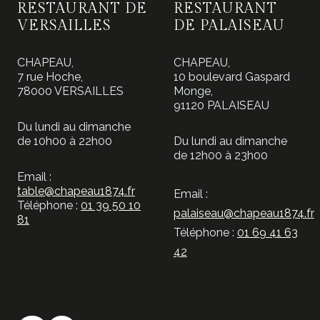
RESTAURANT DE
RESTAURANT
peuvent
VERSAILLES
DE PALAISEAU
être
choisies
CHAPEAU,
CHAPEAU,
sur
7 rue Hoche,
10 boulevard Gaspard
78000 VERSAILLES
Monge,
la
91120 PALAISEAU
page
Du lundi au dimanche
du
de 10h00 à 22h00
Du lundi au dimanche
produit
de 12h00 à 23h00
Email :
table@chapeau1874.fr
Email :
Téléphone :
01 39 50 10
palaiseau@chapeau1874.fr
81
Téléphone :
01 69 41 63
42