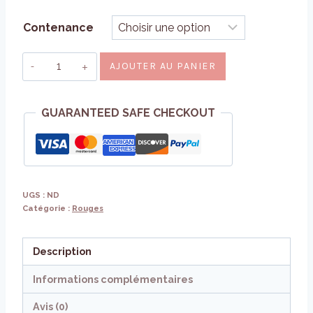
5
Contenance
à
quantité
24
AJOUTER AU PANIER
de
Saumur
GUARANTEED SAFE CHECKOUT
Champigny
AOP
UGS :
ND
Catégorie :
Rouges
Description
Informations complémentaires
Avis (0)