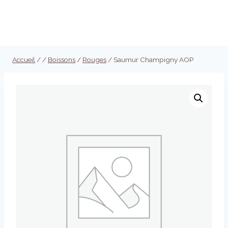
Aller
au
Réserver
contenu
Accueil
/
/
Boissons
/
Rouges
/
Saumur Champigny AOP