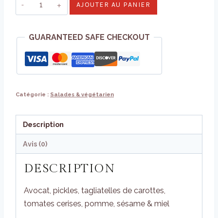
quantité
AJOUTER AU PANIER
de
Salade
GUARANTEED SAFE CHECKOUT
Veggie
Catégorie :
Salades & végétarien
Description
Avis (0)
DESCRIPTION
Avocat, pickles, tagliatelles de carottes,
tomates cerises, pomme, sésame & miel