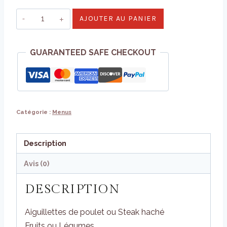
quantité
AJOUTER AU PANIER
de
Menu
GUARANTEED SAFE CHECKOUT
enfant
Catégorie :
Menus
Description
Avis (0)
DESCRIPTION
Aiguillettes de poulet ou Steak haché
Fruits ou Légumes