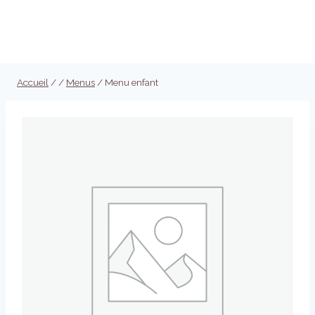
Aller
au
Réserver
contenu
Accueil
/
/
Menus
/
Menu enfant