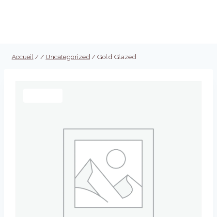
Aller
au
Réserver
contenu
Accueil
/
/
Uncategorized
/
Gold Glazed
Promo !