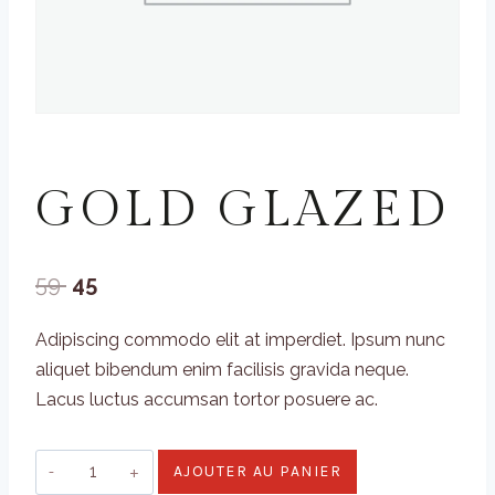
UNCATEGORIZED
GOLD GLAZED
Le
Le
59
45
prix
prix
Adipiscing commodo elit at imperdiet. Ipsum nunc
initial
actuel
aliquet bibendum enim facilisis gravida neque.
était :
est :
Lacus luctus accumsan tortor posuere ac.
59 .
45 .
quantité
AJOUTER AU PANIER
de