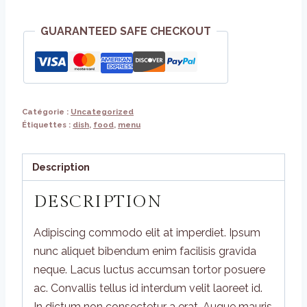
Gold
GUARANTEED SAFE CHECKOUT
Glazed
Catégorie :
Uncategorized
Étiquettes :
dish
,
food
,
menu
Description
DESCRIPTION
Adipiscing commodo elit at imperdiet. Ipsum
nunc aliquet bibendum enim facilisis gravida
neque. Lacus luctus accumsan tortor posuere
ac. Convallis tellus id interdum velit laoreet id.
In dictum non consectetur a erat. Augue mauris