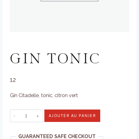
COCKTAILS
GIN TONIC
12
Gin Citadelle, tonic, citron vert
quantité
AJOUTER AU PANIER
de
Gin
GUARANTEED SAFE CHECKOUT
Tonic