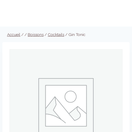
Aller
au
Réserver
contenu
Accueil
/
/
Boissons
/
Cocktails
/
Gin Tonic