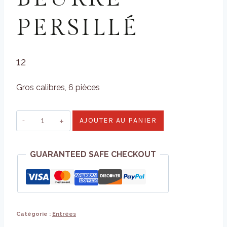
PERSILLÉ
12
Gros calibres, 6 pièces
quantité
AJOUTER AU PANIER
de
Escargots
GUARANTEED SAFE CHECKOUT
de
Bourgogne
&
son
beurre
Catégorie :
Entrées
persillé