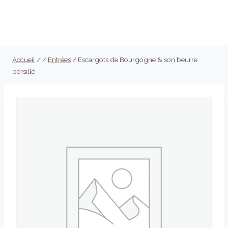
Aller
au
Réserver
contenu
Accueil
/
/
Entrées
/
Escargots de Bourgogne & son beurre
persillé