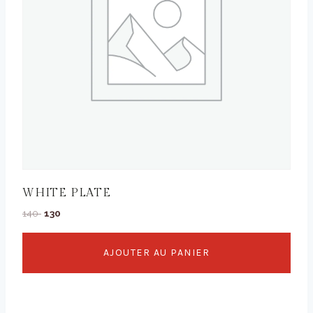
WHITE PLATE
Le
Le
140
130
prix
prix
initial
actuel
AJOUTER AU PANIER
était :
est :
140 .
130 .