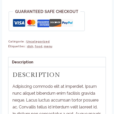
Bowl
GUARANTEED SAFE CHECKOUT
Saucer
Catégorie :
Uncategorized
Étiquettes :
dish
,
food
,
menu
Description
DESCRIPTION
Adipiscing commodo elit at imperdiet. Ipsum
nunc aliquet bibendum enim facilisis gravida
neque. Lacus luctus accumsan tortor posuere
ac. Convallis tellus id interdum velit laoreet id.
In dictum non consectetur a erat. Augue mauris