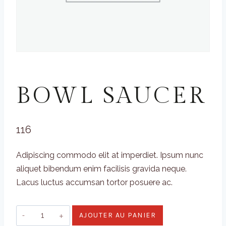
UNCATEGORIZED
BOWL SAUCER
116
Adipiscing commodo elit at imperdiet. Ipsum nunc
aliquet bibendum enim facilisis gravida neque.
Lacus luctus accumsan tortor posuere ac.
quantité
AJOUTER AU PANIER
de