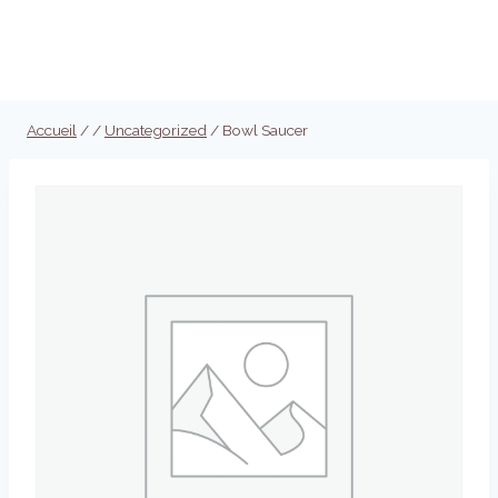
Aller
au
Réserver
contenu
Accueil
/
/
Uncategorized
/
Bowl Saucer