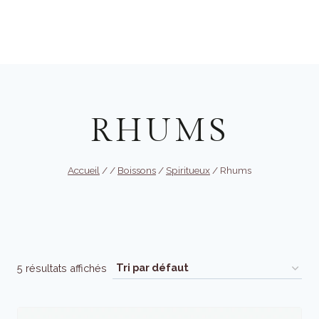
Aller
au
Réserver
contenu
RHUMS
Accueil
/
/
Boissons
/
Spiritueux
/
Rhums
5 résultats affichés