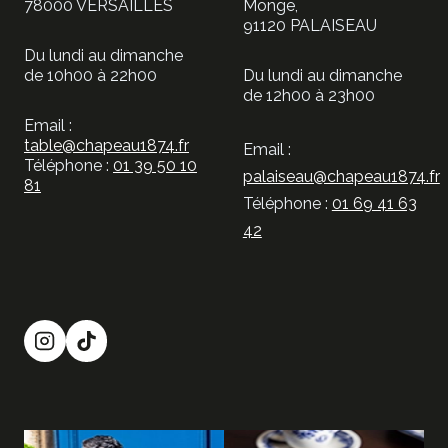
78000 VERSAILLES
Monge,
sur
91120 PALAISEAU
la
Du lundi au dimanche
de 10h00 à 22h00
Du lundi au dimanche
page
de 12h00 à 23h00
du
Email :
produit
table@chapeau1874.fr
Email :
Téléphone :
01 39 50 10
palaiseau@chapeau1874.fr
81
Téléphone :
01 69 41 63
42