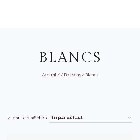
Aller
au
Réserver
contenu
BLANCS
Accueil
/
/
Boissons
/
Blancs
7 résultats affichés