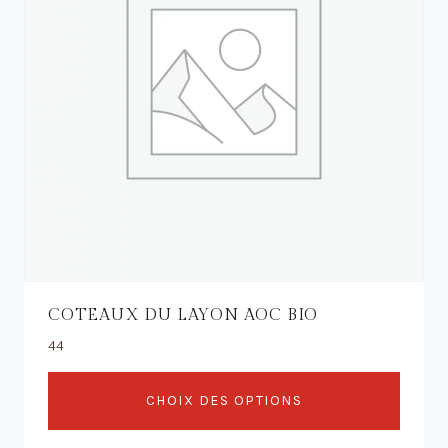
peuvent
être
choisies
sur
la
page
du
produit
COTEAUX DU LAYON AOC BIO
44
CHOIX DES OPTIONS
Ce