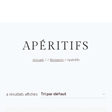
Aller
au
Réserver
contenu
APÉRITIFS
Accueil
/
/
Boissons
/
Apéritifs
4 résultats affichés