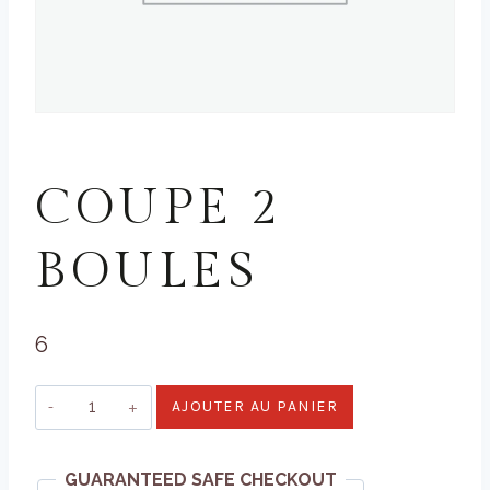
GLACES ARTISANALES
COUPE 2
BOULES
6
quantité
AJOUTER AU PANIER
de
Coupe
GUARANTEED SAFE CHECKOUT
2