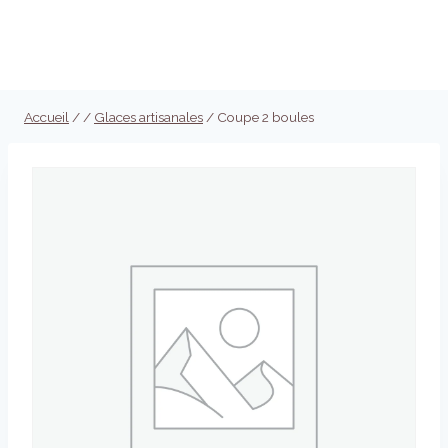
Aller
au
Réserver
contenu
Accueil
/
/
Glaces artisanales
/
Coupe 2 boules